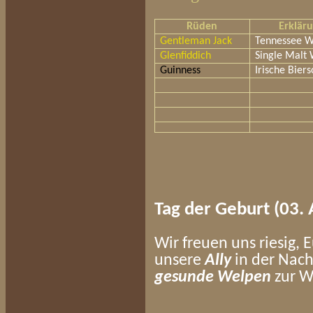
Rüden
Erklär
Gentleman Jack
Tennessee W
Glenfiddich
Single Malt 
Guinness
Irische Biers
Tag der Geburt (03. 
Wir freuen uns riesig, 
unsere
Ally
in der Nach
gesunde Welpen
zur W