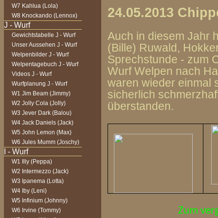
W7 Kahlua (Lola)
24.05.2013 Chip
W8 Knockando (Lennox)
Auch in diesem Jahr h
Gewichtstabelle J - Wurf
Unser Aussehen J - Wurf
(Bille) Ruwald, Hokke
Welpenbilder J - Wurf
Sprechstunde - zum C
Welpentagebuch J - Wurf
Wurf Welpen nach Hase
Videos J - Wurf
waren wieder einmal s
Wurfplanung J - Wurf
sicherlich schmerzhaf
W1 Jim Beam (Jimmy)
W2 Jolly Cola (Jolly)
überstanden.
W3 Jever Dark (Balou)
W4 Jack Daniels (Jack)
W5 John Lemon (Max)
W6 Jules Mumm (Joschy)
W1 Illy (Peppa)
W2 Intermezzo (Jack)
W3 Ipanema (Lotta)
W4 Iby (Leni)
W5 Infinium (Johnny)
Zum verg
W6 Irvine (Tommy)