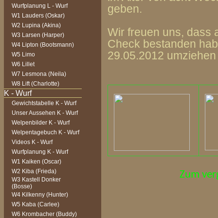
Wurfplanung L - Wurf
geben.
W1 Lauders (Oskar)
W2 Lupina (Akina)
Wir freuen uns, dass a
W3 Larsen (Harper)
Check bestanden habe
W4 Lipton (Bootsmann)
29.05.2012 umziehen
W5 Limo
W6 Lillet
W7 Lesmona (Neila)
W8 Lift (Charlotte)
Gewichtstabelle K - Wurf
Unser Aussehen K - Wurf
Welpenbilder K - Wurf
Welpentagebuch K - Wurf
Videos K - Wurf
Wurfplanung K - Wurf
W1 Kaiken (Oscar)
W2 Kiba (Frieda)
Zum verg
W3 Kastell Donker
(Bosse)
W4 Kilkenny (Hunter)
W5 Kaba (Carlee)
W6 Krombacher (Buddy)