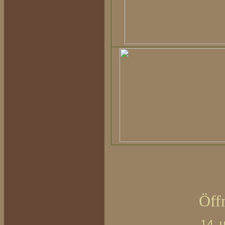
Öff
1
4. 