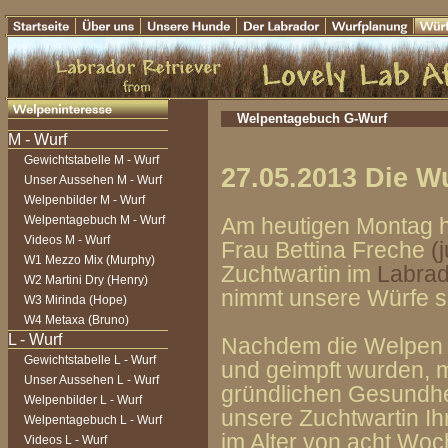
Welpentagebuch G-Wurf
Gewichtstabelle M - Wurf
27.05.2013 Die 
Unser Aussehen M - Wurf
Welpenbilder M - Wurf
Welpentagebuch M - Wurf
Am heutigen Montag 
Videos M - Wurf
Frau Bettina Freche
(
W1 Mezzo Mix (Murphy)
Zuchtwartin im
Labrad
W2 Martini Dry (Henry)
nimmt unsere Würfe sc
W3 Mirinda (Hope)
W4 Metaxa (Bruno)
Nachdem die Welpen 
Gewichtstabelle L - Wurf
und geimpft wurden, 
Unser Aussehen L - Wurf
gründlichen Gesundhe
Welpenbilder L - Wurf
unsere Zuchtwartin Ihr
Welpentagebuch L - Wurf
im Alter von acht Woc
Videos L - Wurf