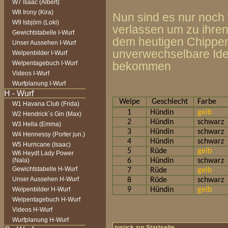
W7 Isaac (Albert)
W8 Irony (Kira)
Nun sind es nur noch
W9 Isbjörn (Loki)
verlassen um zu ihren
Gewichtstabelle I-Wurf
dem heutigen Chippen
Unser Aussehen I-Wurf
unverwechselbare Ide
Welpenbilder I-Wurf
Welpentagebuch I-Wurf
bekommen
Videos I-Wurf
Wurfplanung I-Wurf
Welpe
Geschlecht
Farbe
W1 Havana Club (Frida)
1
Hündin
gelb
W2 Hendrick´s Gin (Max)
2
Hündin
schwarz
W3 Hella (Emma)
3
Hündin
schwarz
W4 Hennessy (Porter jun.)
4
Hündin
schwarz
W5 Hurricane (Isaac)
5
Rüde
gelb
W6 Heydt Lady Power
(Nala)
6
Hündin
schwarz
Gewichtstabelle H-Wurf
7
Rüde
gelb
Unser Aussehen H-Wurf
8
Rüde
schwarz
Welpenbilder H-Wurf
9
Hündin
gelb
Welpentagebuch H-Wurf
Videos H-Wurf
Wurfplanung H-Wurf
zurück zur Startseite