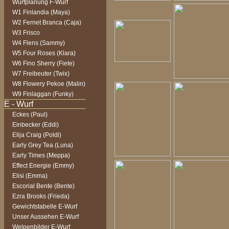
Wurfplanung F-Wurf
W1 Finlandia (Maya)
W2 Fernet Branca (Caja)
W3 Frisco
W4 Flens (Sammy)
W5 Four Roses (Klara)
W6 Fino Sherry (Fiete)
W7 Freibeuter (Twix)
W8 Flowery Pekoe (Malin)
W9 Finlaggan (Funky)
Eckes (Paul)
Einbecker (Eddi)
Elija Craig (Poldi)
Early Grey Tea (Luna)
Early Times (Meppa)
Effect Energie (Emmy)
Elisi (Emma)
Escorial Bente (Bente)
Ezra Brooks (Frieda)
Gewichtstabelle E-Wurf
Unser Aussehen E-Wurf
Welpenbilder E-Wurf