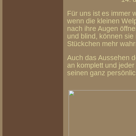
Für uns ist es immer 
wenn die kleinen Wel
nach ihre Augen öffne
und blind, können sie
Stückchen mehr wah
Auch das Aussehen de
an komplett und jeder
seinen ganz persönli