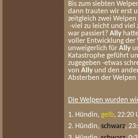
Bis zum siebten Welpen
dann trauten wir erst 
zeitgleich zwei Welpen 
-viel zu leicht und vie
war passiert?
Ally
hatt
voller Entwicklung der
unweigerlich für
Ally
un
Katastrophe geführt un
zugegeben -etwas schre
von
Ally
und den ander
Absterben der Welpen 
Die Welpen wurden wie
1. Hündin,
gelb
, 22:20 
2. Hündin,
schwarz
, 23
3. Hündin,
schwarz
, 0: