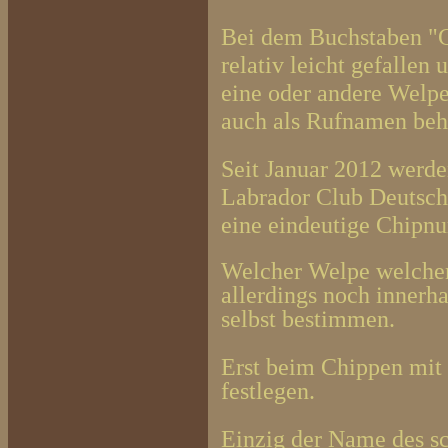
Bei dem Buchstaben "G
relativ leicht gefallen
eine oder andere Welp
auch als Rufnamen beh
Seit Januar 2012 werd
Labrador Club Deutsch
eine
eindeutige Chipn
Welcher Welpe welche
allerdings noch innerh
selbst bestimmen.
Erst beim Chippen mit
festlegen.
Einzig der Name des sc