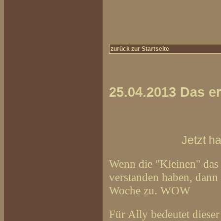
zurück zur Startseite
25.04.2013 Das er
Jetzt ha
Wenn die "Kleinen" das f
verstanden haben, dann 
Woche zu. WOW
Für Ally bedeutet diese