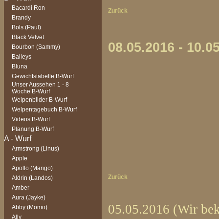
Bacardi Ron
Zurück
Brandy
Bols (Paul)
Black Velvet
08.05.2016 - 10.
Bourbon (Sammy)
Baileys
Bluna
Gewichtstabelle B-Wurf
Unser Aussehen 1 - 8
Woche B-Wurf
Welpenbilder B-Wurf
Welpentagebuch B-Wurf
Videos B-Wurf
Planung B-Wurf
Armstrong (Linus)
Apple
Apollo (Mango)
Zurück
Aldrin (Landos)
Amber
Aura (Jayke)
05.05.2016 (Wir b
Abby (Momo)
Ally