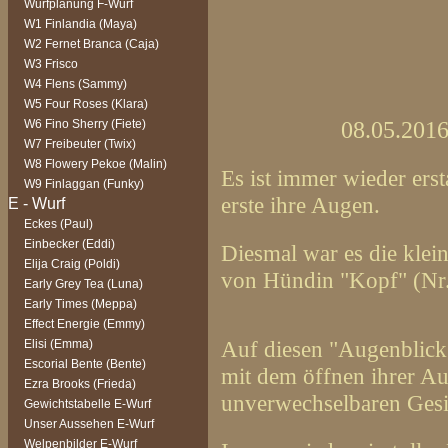
Wurfplanung F-Wurf
W1 Finlandia (Maya)
W2 Fernet Branca (Caja)
W3 Frisco
W4 Flens (Sammy)
W5 Four Roses (Klara)
08.05.2016
W6 Fino Sherry (Fiete)
W7 Freibeuter (Twix)
W8 Flowery Pekoe (Malin)
Es ist immer wieder erst
W9 Finlaggan (Funky)
erste ihre Augen.
Eckes (Paul)
Einbecker (Eddi)
Diesmal war es die klei
Elija Craig (Poldi)
von Hündin "Kopf" (Nr.
Early Grey Tea (Luna)
Early Times (Meppa)
Effect Energie (Emmy)
Auf diesen "Augenblick
Elisi (Emma)
Escorial Bente (Bente)
mit dem öffnen ihrer Au
Ezra Brooks (Frieda)
unverwechselbaren Gesi
Gewichtstabelle E-Wurf
Unser Aussehen E-Wurf
Welpenbilder E-Wurf