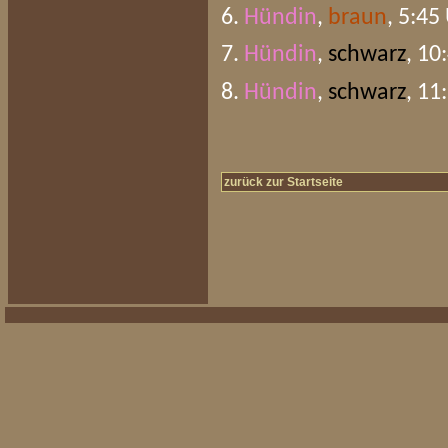
6.
Hündin
,
braun
, 5:45
7.
Hündin
,
schwarz
, 10
8.
Hündin
,
schwarz
, 11
zurück zur Startseite