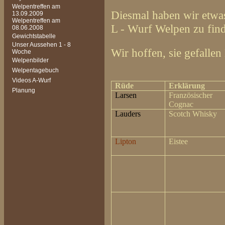
Welpentreffen am
Diesmal haben wir etwa
13.09.2009
Welpentreffen am
L - Wurf Welpen zu find
08.06.2008
Gewichtstabelle
Unser Aussehen 1 - 8
Wir hoffen, sie gefallen
Woche
Welpenbilder
Welpentagebuch
Videos A-Wurf
Rüde
Erklärung
Planung
Larsen
Französischer
Cognac
Lauders
Scotch Whisky
Lipton
Eistee