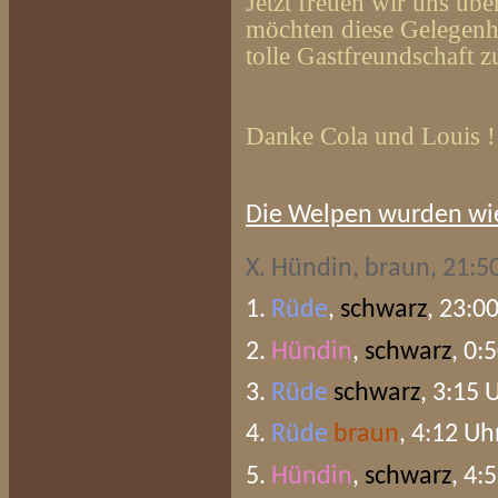
Jetzt freuen wir uns ü
möchten diese Gelegenhe
tolle Gastfreundschaft 
Danke Cola und Louis !
Die Welpen wurden wie
X. Hündin, braun, 21:5
1.
Rüde
,
schwarz
, 23:0
2.
Hündin
,
schwarz
, 0:
3.
Rüde
schwarz
, 3:15 
4.
Rüde
braun
, 4:12 Uh
5.
Hündin
,
schwarz
, 4: