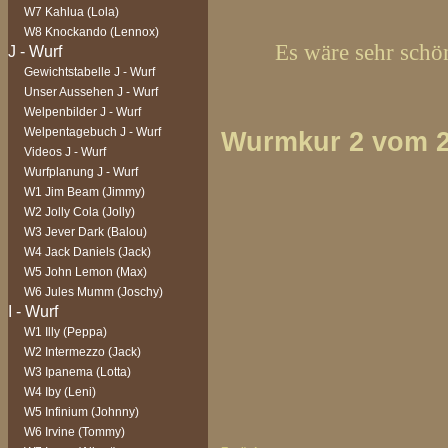
W7 Kahlua (Lola)
W8 Knockando (Lennox)
Es wäre sehr schön
Gewichtstabelle J - Wurf
Unser Aussehen J - Wurf
Welpenbilder J - Wurf
Welpentagebuch J - Wurf
Wurmkur 2 vom 29
Videos J - Wurf
Wurfplanung J - Wurf
W1 Jim Beam (Jimmy)
W2 Jolly Cola (Jolly)
W3 Jever Dark (Balou)
W4 Jack Daniels (Jack)
W5 John Lemon (Max)
W6 Jules Mumm (Joschy)
W1 Illy (Peppa)
W2 Intermezzo (Jack)
W3 Ipanema (Lotta)
W4 Iby (Leni)
W5 Infinium (Johnny)
W6 Irvine (Tommy)