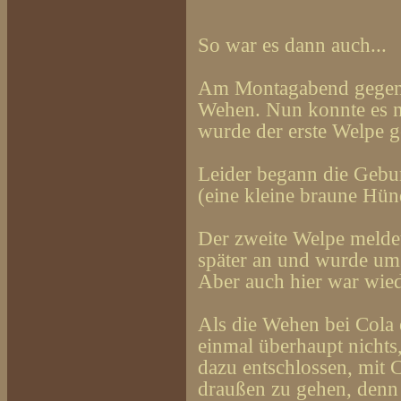
So war es dann auch...
Am Montagabend gegen 2
Wehen. Nun konnte es n
wurde der erste Welpe g
Leider begann die Gebur
(eine kleine braune Hün
Der zweite Welpe meldet
später an und wurde um
Aber auch hier war wiede
Als die Wehen bei Cola ei
einmal überhaupt nichts,
dazu entschlossen, mit 
draußen zu gehen, denn