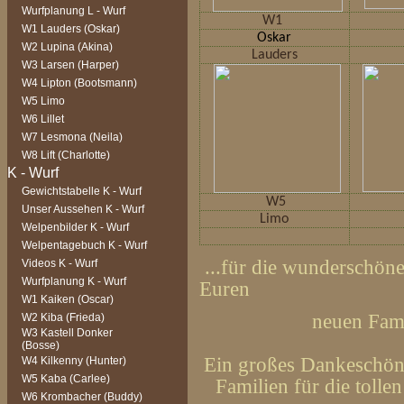
Wurfplanung L - Wurf
W1
W1 Lauders (Oskar)
Oskar
W2 Lupina (Akina)
Lauders
W3 Larsen (Harper)
W4 Lipton (Bootsmann)
W5 Limo
W6 Lillet
W7 Lesmona (Neila)
W8 Lift (Charlotte)
Gewichtstabelle K - Wurf
W5
Unser Aussehen K - Wurf
Limo
Welpenbilder K - Wurf
Welpentagebuch K - Wurf
...für die wunderschö
Videos K - Wurf
Wurfplanung K - Wurf
Euren
W1 Kaiken (Oscar)
neuen Fami
W2 Kiba (Frieda)
W3 Kastell Donker
(Bosse)
Ein großes Dankeschön 
W4 Kilkenny (Hunter)
W5 Kaba (Carlee)
Familien für die toll
W6 Krombacher (Buddy)