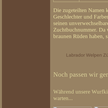
Die zugeteilten Namen 
Geschlechter und Farbe
seinen unverwechselbar
Zuchtbuchnummer. Da wi
braunen Rüden haben, st
Labrador Welpen Züc
Noch passen wir ge
Während unsere Wurfki
warten...