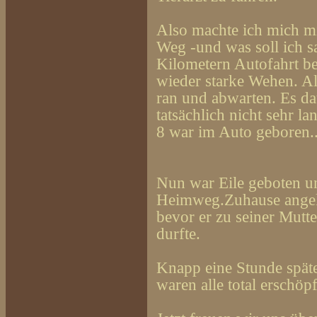
Also machte ich mich m
Weg -und was soll ich s
Kilometern Autofahrt be
wieder starke Wehen. Al
ran und abwarten. Es da
tatsächlich nicht sehr l
8 war im Auto geboren..
Nun war Eile geboten u
Heimweg.
Zuhause ange
bevor er zu seiner Mutt
durfte.
Knapp eine Stunde späte
waren alle total erschöpf