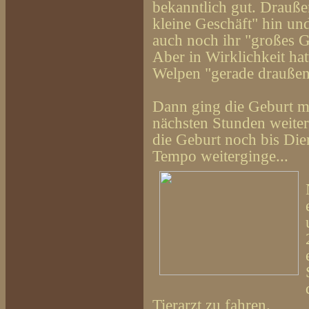
bekanntlich gut. Drauße
kleine Geschäft" hin un
auch noch ihr "großes G
Aber in Wirklichkeit ha
Welpen "gerade draußen 
Dann ging die Geburt mi
nächsten Stunden weiter
die Geburt noch bis Di
Tempo weiterginge...
Tierarzt zu fahren.