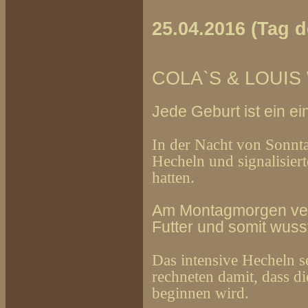
25.04.2016 (Tag d
COLA`S & LOUI
Jede Geburt ist ein ein
In der Nacht von Sonnt
Hecheln und signalisier
hatten.
Am Montagmorgen verw
Futter und somit wusst
Das intensive Hecheln s
rechneten damit, dass d
beginnen wird.