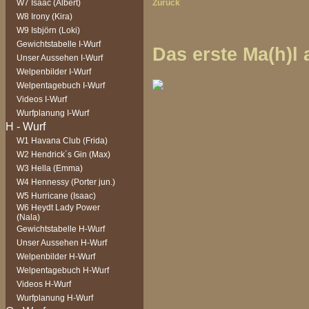
W7 Isaac (Albert)
Zurück
W8 Irony (Kira)
W9 Isbjörn (Loki)
Gewichtstabelle I-Wurf
Das erste Ma(h)l 
Unser Aussehen I-Wurf
Welpenbilder I-Wurf
Welpentagebuch I-Wurf
Videos I-Wurf
Wurfplanung I-Wurf
W1 Havana Club (Frida)
W2 Hendrick´s Gin (Max)
W3 Hella (Emma)
W4 Hennessy (Porter jun.)
W5 Hurricane (Isaac)
W6 Heydt Lady Power
(Nala)
Gewichtstabelle H-Wurf
Unser Aussehen H-Wurf
Welpenbilder H-Wurf
Welpentagebuch H-Wurf
Videos H-Wurf
Wurfplanung H-Wurf