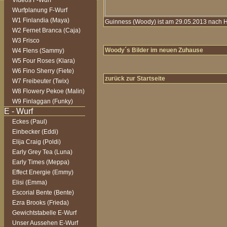
Videos F-Wurf
Wurfplanung F-Wurf
W1 Finlandia (Maya)
Guinness (Woody) ist am 29.05.2013 nach
W2 Fernet Branca (Caja)
W3 Frisco
Woody´s Bilder im neuen Zuhause
W4 Flens (Sammy)
W5 Four Roses (Klara)
W6 Fino Sherry (Fiete)
zurück zur Startseite
W7 Freibeuter (Twix)
W8 Flowery Pekoe (Malin)
W9 Finlaggan (Funky)
Eckes (Paul)
Einbecker (Eddi)
Elija Craig (Poldi)
Early Grey Tea (Luna)
Early Times (Meppa)
Effect Energie (Emmy)
Elisi (Emma)
Escorial Bente (Bente)
Ezra Brooks (Frieda)
Gewichtstabelle E-Wurf
Unser Aussehen E-Wurf