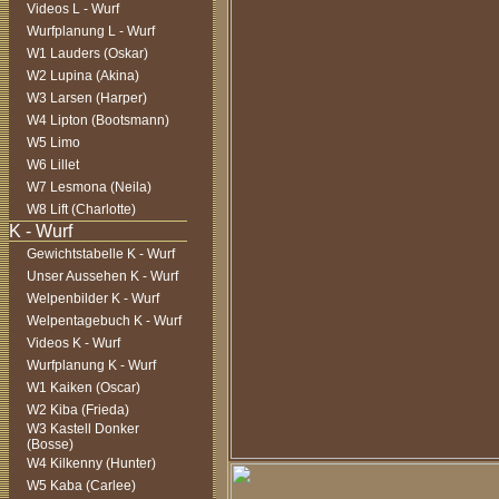
Videos L - Wurf
Wurfplanung L - Wurf
W1 Lauders (Oskar)
W2 Lupina (Akina)
W3 Larsen (Harper)
W4 Lipton (Bootsmann)
W5 Limo
W6 Lillet
W7 Lesmona (Neila)
W8 Lift (Charlotte)
Gewichtstabelle K - Wurf
Unser Aussehen K - Wurf
Welpenbilder K - Wurf
Welpentagebuch K - Wurf
Videos K - Wurf
Wurfplanung K - Wurf
W1 Kaiken (Oscar)
W2 Kiba (Frieda)
W3 Kastell Donker
(Bosse)
W4 Kilkenny (Hunter)
W5 Kaba (Carlee)