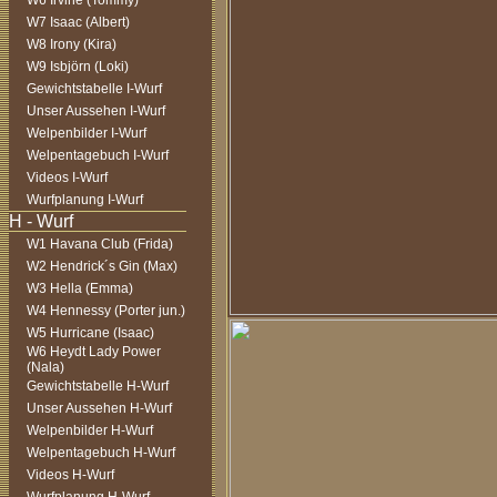
W6 Irvine (Tommy)
W7 Isaac (Albert)
W8 Irony (Kira)
W9 Isbjörn (Loki)
Gewichtstabelle I-Wurf
Unser Aussehen I-Wurf
Welpenbilder I-Wurf
Welpentagebuch I-Wurf
Videos I-Wurf
Wurfplanung I-Wurf
W1 Havana Club (Frida)
W2 Hendrick´s Gin (Max)
W3 Hella (Emma)
W4 Hennessy (Porter jun.)
W5 Hurricane (Isaac)
W6 Heydt Lady Power
(Nala)
Gewichtstabelle H-Wurf
Unser Aussehen H-Wurf
Welpenbilder H-Wurf
Welpentagebuch H-Wurf
Videos H-Wurf