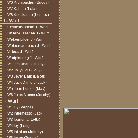
W6 Krombacher (Buddy)
W7 Kahlua (Lola)
W8 Knockando (Lennox)
Gewichtstabelle J - Wurf
Unser Aussehen J - Wurf
Welpenbilder J - Wurf
Welpentagebuch J - Wurf
Videos J - Wurf
Wurfplanung J - Wurf
W1 Jim Beam (Jimmy)
W2 Jolly Cola (Jolly)
W3 Jever Dark (Balou)
W4 Jack Daniels (Jack)
W5 John Lemon (Max)
W6 Jules Mumm (Joschy)
W1 Illy (Peppa)
W2 Intermezzo (Jack)
W3 Ipanema (Lotta)
W4 Iby (Leni)
W5 Infinium (Johnny)