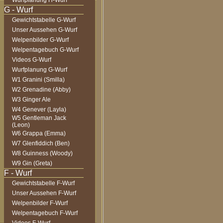
Wurfplanung H-Wurf
Gewichtstabelle G-Wurf
Unser Aussehen G-Wurf
Welpenbilder G-Wurf
Welpentagebuch G-Wurf
Videos G-Wurf
Wurfplanung G-Wurf
W1 Granini (Smilla)
W2 Grenadine (Abby)
W3 Ginger Ale
W4 Genever (Layla)
W5 Gentleman Jack
(Leon)
W6 Grappa (Emma)
W7 Glenfiddich (Ben)
W8 Guinness (Woody)
W9 Gin (Greta)
Gewichtstabelle F-Wurf
Unser Aussehen F-Wurf
Welpenbilder F-Wurf
Welpentagebuch F-Wurf