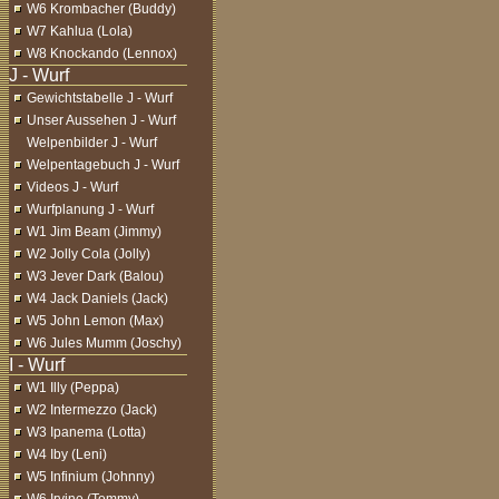
W6 Krombacher (Buddy)
W7 Kahlua (Lola)
W8 Knockando (Lennox)
Gewichtstabelle J - Wurf
Unser Aussehen J - Wurf
Welpenbilder J - Wurf
Welpentagebuch J - Wurf
Videos J - Wurf
Wurfplanung J - Wurf
W1 Jim Beam (Jimmy)
W2 Jolly Cola (Jolly)
W3 Jever Dark (Balou)
W4 Jack Daniels (Jack)
W5 John Lemon (Max)
W6 Jules Mumm (Joschy)
W1 Illy (Peppa)
W2 Intermezzo (Jack)
W3 Ipanema (Lotta)
W4 Iby (Leni)
W5 Infinium (Johnny)