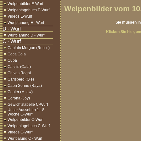
Welpenbilder E-Wurf
Welpenbilder vom 10.
Welpentagebuch E-Wurf
Videos E-Wurf
Sie müssen Ih
Wurfplanung E - Wurf
Klicken Sie hier, um
Wurfplanung D - Wurf
Captain Morgan (Rocco)
Coca Cola
Cuba
Cassis (Cala)
Chivas Regal
Carlsberg (Ole)
Capri Sonne (Raya)
Cooler (Milow)
Corona (Joy)
Gewichtstabelle C-Wurf
Unser Aussehen 1 - 8
Woche C-Wurf
Welpenbilder C-Wurf
Welpentagebuch C-Wurf
Videos C-Wurf
Wurfpalung C - Wurf