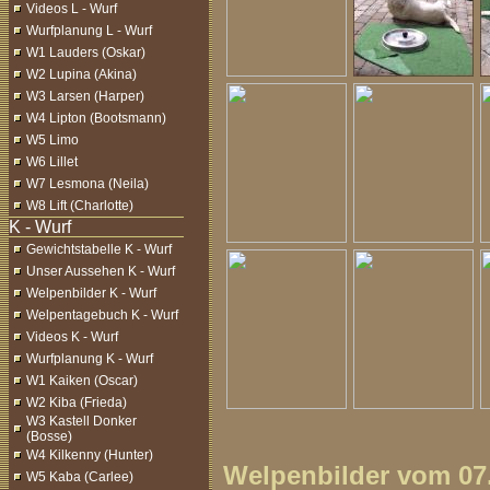
Videos L - Wurf
Wurfplanung L - Wurf
W1 Lauders (Oskar)
W2 Lupina (Akina)
W3 Larsen (Harper)
W4 Lipton (Bootsmann)
W5 Limo
W6 Lillet
W7 Lesmona (Neila)
W8 Lift (Charlotte)
Gewichtstabelle K - Wurf
Unser Aussehen K - Wurf
Welpenbilder K - Wurf
Welpentagebuch K - Wurf
Videos K - Wurf
Wurfplanung K - Wurf
W1 Kaiken (Oscar)
W2 Kiba (Frieda)
W3 Kastell Donker
(Bosse)
W4 Kilkenny (Hunter)
Welpenbilder vom 07.
W5 Kaba (Carlee)