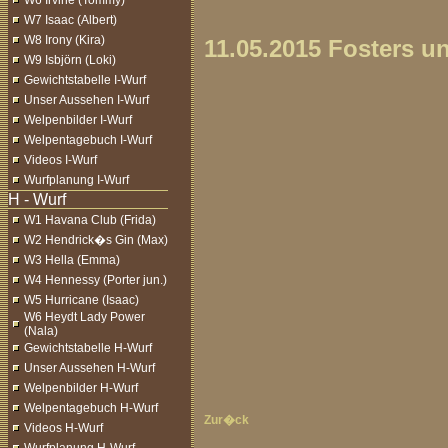
W6 Irvine (Tommy)
W7 Isaac (Albert)
W8 Irony (Kira)
11.05.2015 Fosters u
W9 Isbjörn (Loki)
Gewichtstabelle I-Wurf
Unser Aussehen I-Wurf
Welpenbilder I-Wurf
Welpentagebuch I-Wurf
Videos I-Wurf
Wurfplanung I-Wurf
W1 Havana Club (Frida)
W2 Hendrick�s Gin (Max)
W3 Hella (Emma)
W4 Hennessy (Porter jun.)
W5 Hurricane (Isaac)
W6 Heydt Lady Power
(Nala)
Gewichtstabelle H-Wurf
Unser Aussehen H-Wurf
Welpenbilder H-Wurf
Welpentagebuch H-Wurf
Zur�ck
Videos H-Wurf