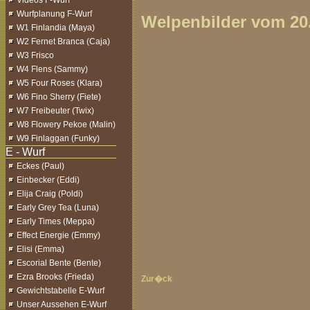
Videos F-Wurf
Wurfplanung F-Wurf
Welpenbilder vom 20.
W1 Finlandia (Maya)
W2 Fernet Branca (Caja)
W3 Frisco
W4 Flens (Sammy)
W5 Four Roses (Klara)
W6 Fino Sherry (Fiete)
W7 Freibeuter (Twix)
W8 Flowery Pekoe (Malin)
W9 Finlaggan (Funky)
Eckes (Paul)
Einbecker (Eddi)
Elija Craig (Poldi)
Early Grey Tea (Luna)
Early Times (Meppa)
Effect Energie (Emmy)
Elisi (Emma)
Escorial Bente (Bente)
Ezra Brooks (Frieda)
Zur�ck
Gewichtstabelle E-Wurf
Unser Aussehen E-Wurf