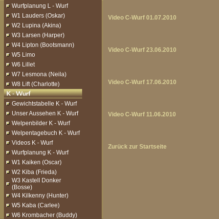
Wurfplanung L - Wurf
W1 Lauders (Oskar)
Video C-Wurf 01.07.2010
W2 Lupina (Akina)
W3 Larsen (Harper)
W4 Lipton (Bootsmann)
Video C-Wurf 23.06.2010
W5 Limo
W6 Lillet
W7 Lesmona (Neila)
Video C-Wurf 17.06.2010
W8 Lift (Charlotte)
Gewichtstabelle K - Wurf
Unser Aussehen K - Wurf
Video C-Wurf 11.06.2010
Welpenbilder K - Wurf
Welpentagebuch K - Wurf
Videos K - Wurf
Zurück zur Startseite
Wurfplanung K - Wurf
W1 Kaiken (Oscar)
W2 Kiba (Frieda)
W3 Kastell Donker
(Bosse)
W4 Kilkenny (Hunter)
W5 Kaba (Carlee)
W6 Krombacher (Buddy)