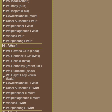
W7 Isaac (Albert)
W8 Irony (Kira)
W9 Isbjörn (Loki)
Gewichtstabelle I-Wurf
Unser Aussehen I-Wurf
Welpenbilder I-Wurf
Welpentagebuch I-Wurf
Videos I-Wurf
Wurfplanung I-Wurf
W1 Havana Club (Frida)
W2 Hendrick´s Gin (Max)
W3 Hella (Emma)
W4 Hennessy (Porter jun.)
W5 Hurricane (Isaac)
W6 Heydt Lady Power
(Nala)
Gewichtstabelle H-Wurf
Unser Aussehen H-Wurf
Welpenbilder H-Wurf
Welpentagebuch H-Wurf
Videos H-Wurf
Wurfplanung H-Wurf