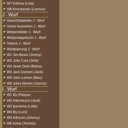
W7 Kahlua (Lola)
W8 Knockando (Lennox)
Gewichtstabelle J - Wurf
Unser Aussehen J - Wurf
Welpenbilder J - Wurf
Welpentagebuch J - Wurf
Videos J - Wurf
Wurfplanung J - Wurf
W1 Jim Beam (Jimmy)
W2 Jolly Cola (Jolly)
W3 Jever Dark (Balou)
W4 Jack Daniels (Jack)
W5 John Lemon (Max)
W6 Jules Mumm (Joschy)
W1 Illy (Peppa)
W2 Intermezzo (Jack)
W3 Ipanema (Lotta)
W4 Iby (Leni)
W5 Infinium (Johnny)
W6 Irvine (Tommy)