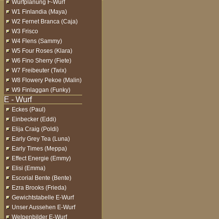
Wurfplanung F-Wurf
W1 Finlandia (Maya)
W2 Fernet Branca (Caja)
W3 Frisco
W4 Flens (Sammy)
W5 Four Roses (Klara)
W6 Fino Sherry (Fiete)
W7 Freibeuter (Twix)
W8 Flowery Pekoe (Malin)
W9 Finlaggan (Funky)
Eckes (Paul)
Einbecker (Eddi)
Elija Craig (Poldi)
Early Grey Tea (Luna)
Early Times (Meppa)
Effect Energie (Emmy)
Elisi (Emma)
Escorial Bente (Bente)
Ezra Brooks (Frieda)
Gewichtstabelle E-Wurf
Unser Aussehen E-Wurf
Welpenbilder E-Wurf