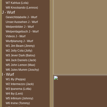
W7 Kahlua (Lola)
W8 Knockando (Lennox)
Gewichtstabelle J - Wurf
Unser Aussehen J - Wurf
Welpenbilder J - Wurf
Welpentagebuch J - Wurf
Videos J - Wurf
Wurfplanung J - Wurf
W1 Jim Beam (Jimmy)
W2 Jolly Cola (Jolly)
W3 Jever Dark (Balou)
W4 Jack Daniels (Jack)
W5 John Lemon (Max)
W6 Jules Mumm (Joschy)
W1 Illy (Peppa)
W2 Intermezzo (Jack)
W3 Ipanema (Lotta)
W4 Iby (Leni)
W5 Infinium (Johnny)
W6 Irvine (Tommy)