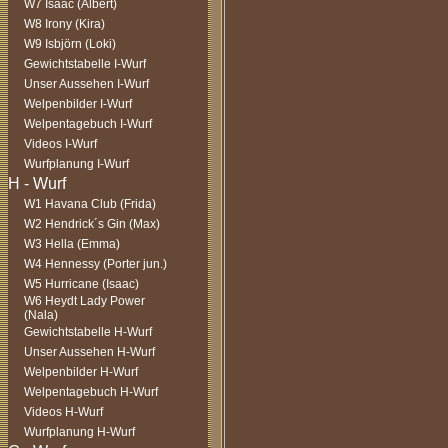
W7 Isaac (Albert)
W8 Irony (Kira)
W9 Isbjörn (Loki)
Gewichtstabelle I-Wurf
Unser Aussehen I-Wurf
Welpenbilder I-Wurf
Welpentagebuch I-Wurf
Videos I-Wurf
Wurfplanung I-Wurf
W1 Havana Club (Frida)
W2 Hendrick´s Gin (Max)
W3 Hella (Emma)
W4 Hennessy (Porter jun.)
W5 Hurricane (Isaac)
W6 Heydt Lady Power
(Nala)
Gewichtstabelle H-Wurf
Unser Aussehen H-Wurf
Welpenbilder H-Wurf
Welpentagebuch H-Wurf
Videos H-Wurf
Wurfplanung H-Wurf