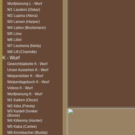
Wurfplanung L - Wurf
W1 Lauders (Oskar)
W2 Lupina (Akina)
W3 Larsen (Harper)
W4 Lipton (Bootsmann)
W5 Limo
W6 Lillet
W7 Lesmona (Neila)
W8 Lift (Charlotte)
Gewichtstabelle K - Wurf
Unser Aussehen K - Wurf
Welpenbilder K - Wurf
Welpentagebuch K - Wurf
Videos K - Wurf
Wurfplanung K - Wurf
W1 Kaiken (Oscar)
W2 Kiba (Frieda)
W3 Kastell Donker
(Bosse)
W4 Kilkenny (Hunter)
W5 Kaba (Carlee)
W6 Krombacher (Buddy)