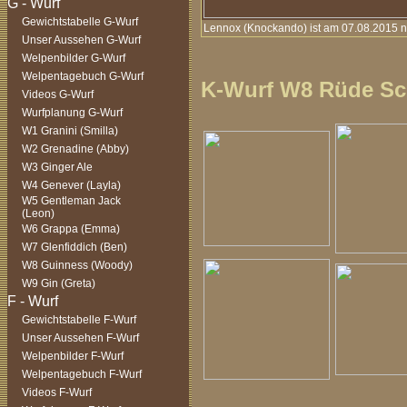
Gewichtstabelle G-Wurf
Lennox (Knockando) ist am 07.08.2015 
Unser Aussehen G-Wurf
Welpenbilder G-Wurf
Welpentagebuch G-Wurf
K-Wurf W8 Rüde Sc
Videos G-Wurf
Wurfplanung G-Wurf
W1 Granini (Smilla)
W2 Grenadine (Abby)
W3 Ginger Ale
W4 Genever (Layla)
W5 Gentleman Jack
(Leon)
W6 Grappa (Emma)
W7 Glenfiddich (Ben)
W8 Guinness (Woody)
W9 Gin (Greta)
Gewichtstabelle F-Wurf
Unser Aussehen F-Wurf
Welpenbilder F-Wurf
Welpentagebuch F-Wurf
Videos F-Wurf