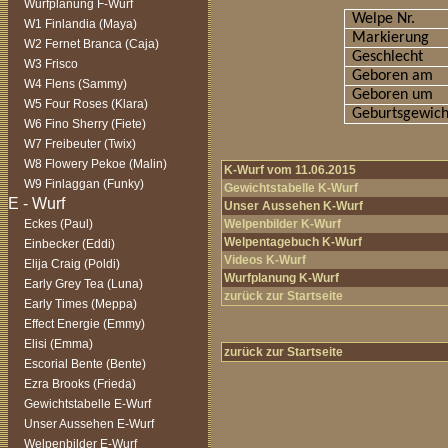
Wurfplanung F-Wurf
Welpe Nr.
W1 Finlandia (Maya)
Markierung
W2 Fernet Branca (Caja)
Geschlecht
W3 Frisco
Geboren am
W4 Flens (Sammy)
Geboren um
W5 Four Roses (Klara)
Geburtsgewich
W6 Fino Sherry (Fiete)
W7 Freibeuter (Twix)
W8 Flowery Pekoe (Malin)
K-Wurf vom 11.06.2015
W9 Finlaggan (Funky)
Gewichtstabelle K-Wurf
Unser Aussehen K-Wurf
Eckes (Paul)
Welpenbilder K-Wurf
Welpentagebuch K-Wurf
Einbecker (Eddi)
Videos K-Wurf
Elija Craig (Poldi)
Wurfplanung K-Wurf
Early Grey Tea (Luna)
zurück zur Startseite
Early Times (Meppa)
Effect Energie (Emmy)
Elisi (Emma)
zurück zur Startseite
Escorial Bente (Bente)
Ezra Brooks (Frieda)
Gewichtstabelle E-Wurf
Unser Aussehen E-Wurf
Welpenbilder E-Wurf