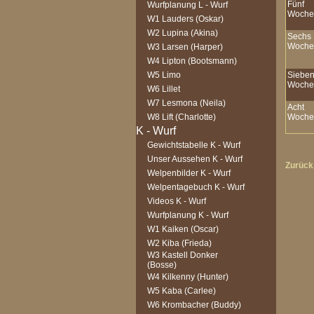
Fünf
Wurfplanung L - Wurf
Woche
W1 Lauders (Oskar)
W2 Lupina (Akina)
Sechs
Woche
W3 Larsen (Harper)
W4 Lipton (Bootsmann)
W5 Limo
Siebe
Woche
W6 Lillet
W7 Lesmona (Neila)
Acht
W8 Lift (Charlotte)
Woche
Gewichtstabelle K - Wurf
Unser Aussehen K - Wurf
Zurück
Welpenbilder K - Wurf
Welpentagebuch K - Wurf
Videos K - Wurf
Wurfplanung K - Wurf
W1 Kaiken (Oscar)
W2 Kiba (Frieda)
W3 Kastell Donker
(Bosse)
W4 Kilkenny (Hunter)
W5 Kaba (Carlee)
W6 Krombacher (Buddy)