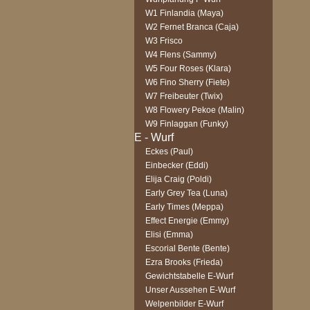
W1 Finlandia (Maya)
W2 Fernet Branca (Caja)
W3 Frisco
W4 Flens (Sammy)
W5 Four Roses (Klara)
W6 Fino Sherry (Fiete)
W7 Freibeuter (Twix)
W8 Flowery Pekoe (Malin)
W9 Finlaggan (Funky)
Eckes (Paul)
Einbecker (Eddi)
Elija Craig (Poldi)
Early Grey Tea (Luna)
Early Times (Meppa)
Effect Energie (Emmy)
Elisi (Emma)
Escorial Bente (Bente)
Ezra Brooks (Frieda)
Gewichtstabelle E-Wurf
Unser Aussehen E-Wurf
Welpenbilder E-Wurf