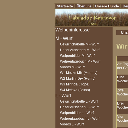
Uns
Gewichtstabelle M - Wurf
Wir
Unser Aussehen M - Wurf
Welpenbilder M - Wurf
Welpentagebuch M - Wurf
Am Ta
Videos M - Wurf
der Ge
W1 Mezzo Mix (Murphy)
Eine
W2 Martini Dry (Henry)
Woche
W3 Mirinda (Hope)
W4 Metaxa (Bruno)
Zwei
Woche
Gewichtstabelle L - Wurf
Drei
Unser Aussehen L - Wurf
Woche
Welpenbilder L - Wurf
Vier
Welpentagebuch L - Wurf
Woche
Videos L - Wurf