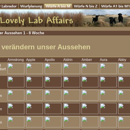
er Aussehen 1 - 8 Woche
 verändern unser Aussehen
Armstrong
Apple
Apollo
Aldrin
Amber
Aura
Abby
g
burt
n
n
n