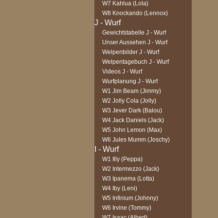
W7 Kahlua (Lola)
W8 Knockando (Lennox)
Gewichtstabelle J - Wurf
Unser Aussehen J - Wurf
Welpenbilder J - Wurf
Welpentagebuch J - Wurf
Videos J - Wurf
Wurfplanung J - Wurf
W1 Jim Beam (Jimmy)
W2 Jolly Cola (Jolly)
W3 Jever Dark (Balou)
W4 Jack Daniels (Jack)
W5 John Lemon (Max)
W6 Jules Mumm (Joschy)
W1 Illy (Peppa)
W2 Intermezzo (Jack)
W3 Ipanema (Lotta)
W4 Iby (Leni)
W5 Infinium (Johnny)
W6 Irvine (Tommy)
W7 Isaac (Albert)