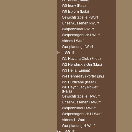
W8 Irony (Kira)
W9 Isbjörn (Loki)
Gewichtstabelle I-Wurf
Unser Aussehen I-Wurf
Welpenbilder I-Wurf
Welpentagebuch I-Wurf
Videos I-Wurf
Wurfplanung I-Wurf
W1 Havana Club (Frida)
W2 Hendrick´s Gin (Max)
W3 Hella (Emma)
W4 Hennessy (Porter jun.)
W5 Hurricane (Isaac)
W6 Heydt Lady Power
(Nala)
Gewichtstabelle H-Wurf
Unser Aussehen H-Wurf
Welpenbilder H-Wurf
Welpentagebuch H-Wurf
Videos H-Wurf
Wurfplanung H-Wurf