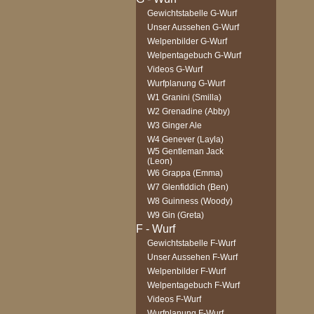
Gewichtstabelle G-Wurf
Unser Aussehen G-Wurf
Welpenbilder G-Wurf
Welpentagebuch G-Wurf
Videos G-Wurf
Wurfplanung G-Wurf
W1 Granini (Smilla)
W2 Grenadine (Abby)
W3 Ginger Ale
W4 Genever (Layla)
W5 Gentleman Jack
(Leon)
W6 Grappa (Emma)
W7 Glenfiddich (Ben)
W8 Guinness (Woody)
W9 Gin (Greta)
Gewichtstabelle F-Wurf
Unser Aussehen F-Wurf
Welpenbilder F-Wurf
Welpentagebuch F-Wurf
Videos F-Wurf
Wurfplanung F-Wurf