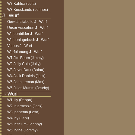
W7 Kahlua (Lola)
W8 Knockando (Lennox)
Gewichtstabelle J - Wurf
Unser Aussehen J - Wurf
Welpenbilder J - Wurf
Welpentagebuch J - Wurf
Videos J - Wurf
Wurfplanung J - Wurf
W1 Jim Beam (Jimmy)
W2 Jolly Cola (Jolly)
W3 Jever Dark (Balou)
W4 Jack Daniels (Jack)
W5 John Lemon (Max)
W6 Jules Mumm (Joschy)
W1 Illy (Peppa)
W2 Intermezzo (Jack)
W3 Ipanema (Lotta)
W4 Iby (Leni)
W5 Infinium (Johnny)
W6 Irvine (Tommy)