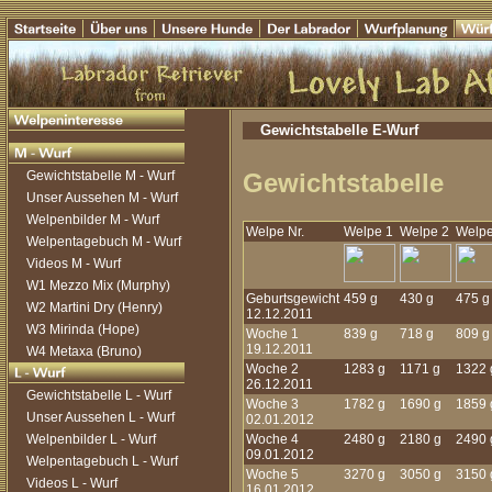
Gewichtstabelle E-Wurf
Gewichtstabelle M - Wurf
Gewichtstabelle
Unser Aussehen M - Wurf
Welpenbilder M - Wurf
Welpe Nr.
Welpe 1
Welpe 2
Welpe
Welpentagebuch M - Wurf
Videos M - Wurf
W1 Mezzo Mix (Murphy)
Geburtsgewicht
459 g
430 g
475 g
W2 Martini Dry (Henry)
12.12.2011
W3 Mirinda (Hope)
Woche 1
839 g
718 g
809 g
19.12.2011
W4 Metaxa (Bruno)
Woche 2
1283 g
1171 g
1322 
26.12.2011
Gewichtstabelle L - Wurf
Woche 3
1782 g
1690 g
1859 
Unser Aussehen L - Wurf
02.01.2012
Welpenbilder L - Wurf
Woche 4
2480 g
2180 g
2490 
09.01.2012
Welpentagebuch L - Wurf
Woche 5
3270 g
3050 g
3150 
Videos L - Wurf
16.01.2012