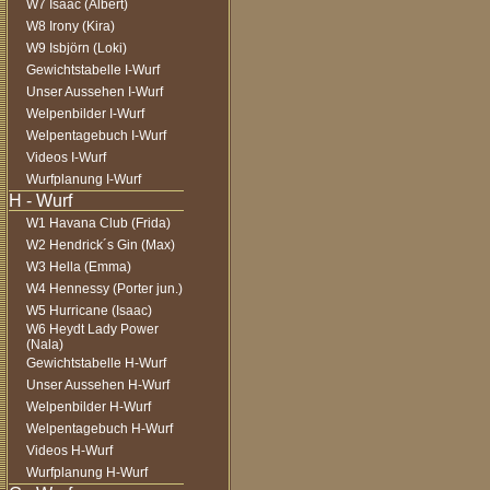
W7 Isaac (Albert)
W8 Irony (Kira)
W9 Isbjörn (Loki)
Gewichtstabelle I-Wurf
Unser Aussehen I-Wurf
Welpenbilder I-Wurf
Welpentagebuch I-Wurf
Videos I-Wurf
Wurfplanung I-Wurf
W1 Havana Club (Frida)
W2 Hendrick´s Gin (Max)
W3 Hella (Emma)
W4 Hennessy (Porter jun.)
W5 Hurricane (Isaac)
W6 Heydt Lady Power
(Nala)
Gewichtstabelle H-Wurf
Unser Aussehen H-Wurf
Welpenbilder H-Wurf
Welpentagebuch H-Wurf
Videos H-Wurf
Wurfplanung H-Wurf