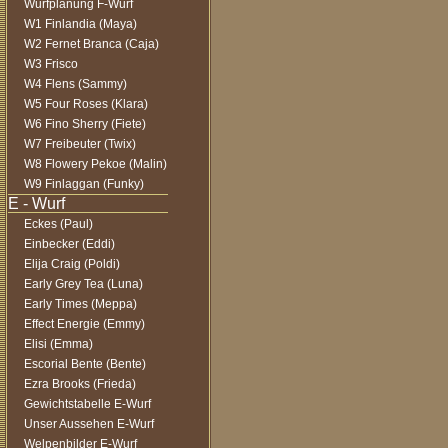
Wurfplanung F-Wurf
W1 Finlandia (Maya)
W2 Fernet Branca (Caja)
W3 Frisco
W4 Flens (Sammy)
W5 Four Roses (Klara)
W6 Fino Sherry (Fiete)
W7 Freibeuter (Twix)
W8 Flowery Pekoe (Malin)
W9 Finlaggan (Funky)
Eckes (Paul)
Einbecker (Eddi)
Elija Craig (Poldi)
Early Grey Tea (Luna)
Early Times (Meppa)
Effect Energie (Emmy)
Elisi (Emma)
Escorial Bente (Bente)
Ezra Brooks (Frieda)
Gewichtstabelle E-Wurf
Unser Aussehen E-Wurf
Welpenbilder E-Wurf