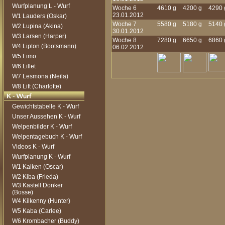
Wurfplanung L - Wurf
Woche 6
4610 g
4200 g
4290 
23.01.2012
W1 Lauders (Oskar)
Woche 7
5580 g
5180 g
5140 
W2 Lupina (Akina)
30.01.2012
W3 Larsen (Harper)
Woche 8
7280 g
6650 g
6860 
W4 Lipton (Bootsmann)
06.02.2012
W5 Limo
W6 Lillet
W7 Lesmona (Neila)
W8 Lift (Charlotte)
Gewichtstabelle K - Wurf
Unser Aussehen K - Wurf
Welpenbilder K - Wurf
Welpentagebuch K - Wurf
Videos K - Wurf
Wurfplanung K - Wurf
W1 Kaiken (Oscar)
W2 Kiba (Frieda)
W3 Kastell Donker
(Bosse)
W4 Kilkenny (Hunter)
W5 Kaba (Carlee)
W6 Krombacher (Buddy)