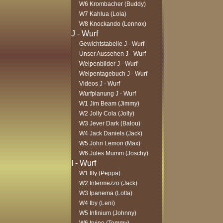
W6 Krombacher (Buddy)
W7 Kahlua (Lola)
W8 Knockando (Lennox)
Gewichtstabelle J - Wurf
Unser Aussehen J - Wurf
Welpenbilder J - Wurf
Welpentagebuch J - Wurf
Videos J - Wurf
Wurfplanung J - Wurf
W1 Jim Beam (Jimmy)
W2 Jolly Cola (Jolly)
W3 Jever Dark (Balou)
W4 Jack Daniels (Jack)
W5 John Lemon (Max)
W6 Jules Mumm (Joschy)
W1 Illy (Peppa)
W2 Intermezzo (Jack)
W3 Ipanema (Lotta)
W4 Iby (Leni)
W5 Infinium (Johnny)