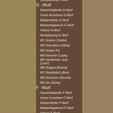
Wurfplanung H-Wurf
Gewichtstabelle G-Wurf
Unser Aussehen G-Wurf
Welpenbilder G-Wurf
Welpentagebuch G-Wurf
Videos G-Wurf
Wurfplanung G-Wurf
W1 Granini (Smilla)
W2 Grenadine (Abby)
W3 Ginger Ale
W4 Genever (Layla)
W5 Gentleman Jack
(Leon)
W6 Grappa (Emma)
W7 Glenfiddich (Ben)
W8 Guinness (Woody)
W9 Gin (Greta)
Gewichtstabelle F-Wurf
Unser Aussehen F-Wurf
Welpenbilder F-Wurf
Welpentagebuch F-Wurf