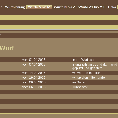
f
-Wurf
vom 01.04.2015
In der Wurfkiste
vom 07.04.2015
Bluna zählt mit... und dann wird
geputzt und gefüttert
vom 14.04.2015
wir werden mobiler...
vom 19.04.2015
wir spielen miteinander
vom 06.05.2015
im Garten...
vom 06.05.2015
Tunneltest