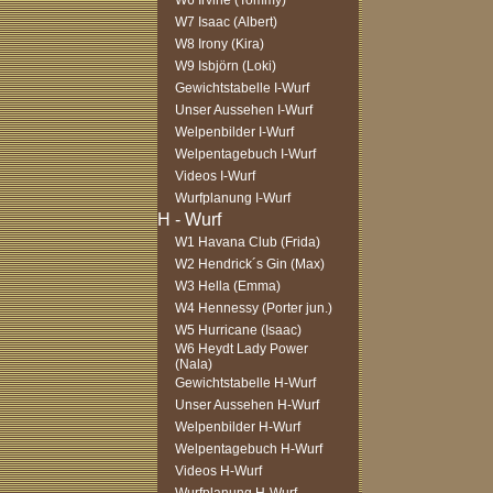
W6 Irvine (Tommy)
W7 Isaac (Albert)
W8 Irony (Kira)
W9 Isbjörn (Loki)
Gewichtstabelle I-Wurf
Unser Aussehen I-Wurf
Welpenbilder I-Wurf
Welpentagebuch I-Wurf
Videos I-Wurf
Wurfplanung I-Wurf
W1 Havana Club (Frida)
W2 Hendrick´s Gin (Max)
W3 Hella (Emma)
W4 Hennessy (Porter jun.)
W5 Hurricane (Isaac)
W6 Heydt Lady Power
(Nala)
Gewichtstabelle H-Wurf
Unser Aussehen H-Wurf
Welpenbilder H-Wurf
Welpentagebuch H-Wurf
Videos H-Wurf