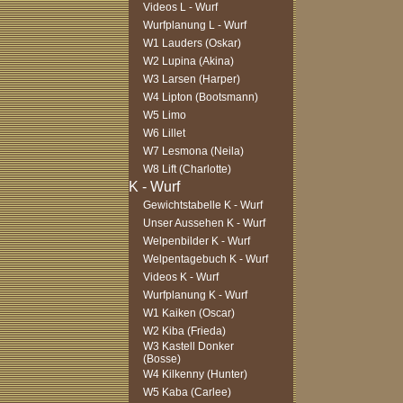
Videos L - Wurf
Wurfplanung L - Wurf
W1 Lauders (Oskar)
W2 Lupina (Akina)
W3 Larsen (Harper)
W4 Lipton (Bootsmann)
W5 Limo
W6 Lillet
W7 Lesmona (Neila)
W8 Lift (Charlotte)
Gewichtstabelle K - Wurf
Unser Aussehen K - Wurf
Welpenbilder K - Wurf
Welpentagebuch K - Wurf
Videos K - Wurf
Wurfplanung K - Wurf
W1 Kaiken (Oscar)
W2 Kiba (Frieda)
W3 Kastell Donker
(Bosse)
W4 Kilkenny (Hunter)
W5 Kaba (Carlee)