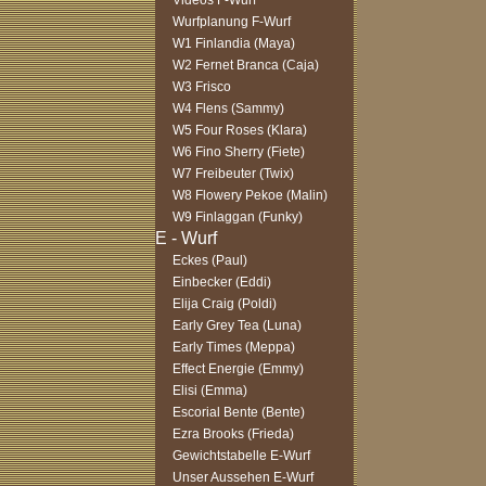
Videos F-Wurf
Wurfplanung F-Wurf
W1 Finlandia (Maya)
W2 Fernet Branca (Caja)
W3 Frisco
W4 Flens (Sammy)
W5 Four Roses (Klara)
W6 Fino Sherry (Fiete)
W7 Freibeuter (Twix)
W8 Flowery Pekoe (Malin)
W9 Finlaggan (Funky)
Eckes (Paul)
Einbecker (Eddi)
Elija Craig (Poldi)
Early Grey Tea (Luna)
Early Times (Meppa)
Effect Energie (Emmy)
Elisi (Emma)
Escorial Bente (Bente)
Ezra Brooks (Frieda)
Gewichtstabelle E-Wurf
Unser Aussehen E-Wurf