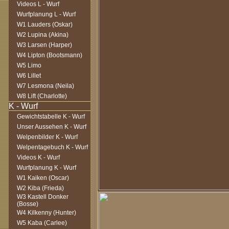
Videos L - Wurf
Wurfplanung L - Wurf
W1 Lauders (Oskar)
W2 Lupina (Akina)
W3 Larsen (Harper)
W4 Lipton (Bootsmann)
W5 Limo
W6 Lillet
W7 Lesmona (Neila)
W8 Lift (Charlotte)
Gewichtstabelle K - Wurf
Unser Aussehen K - Wurf
Welpenbilder K - Wurf
Welpentagebuch K - Wurf
Videos K - Wurf
Wurfplanung K - Wurf
W1 Kaiken (Oscar)
W2 Kiba (Frieda)
W3 Kastell Donker
(Bosse)
W4 Kilkenny (Hunter)
W5 Kaba (Carlee)