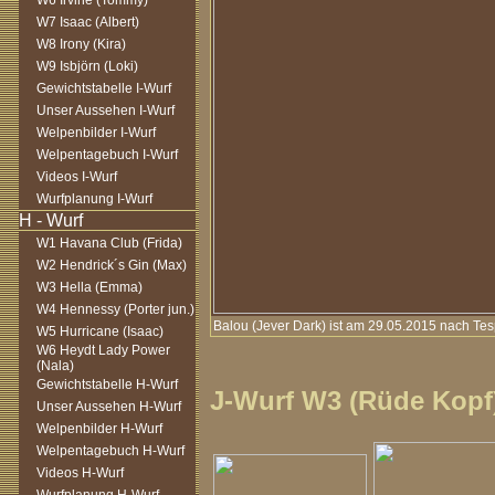
W6 Irvine (Tommy)
W7 Isaac (Albert)
W8 Irony (Kira)
W9 Isbjörn (Loki)
Gewichtstabelle I-Wurf
Unser Aussehen I-Wurf
Welpenbilder I-Wurf
Welpentagebuch I-Wurf
Videos I-Wurf
Wurfplanung I-Wurf
W1 Havana Club (Frida)
W2 Hendrick´s Gin (Max)
W3 Hella (Emma)
W4 Hennessy (Porter jun.)
Balou (Jever Dark) ist am 29.05.2015 nach Te
W5 Hurricane (Isaac)
W6 Heydt Lady Power
(Nala)
Gewichtstabelle H-Wurf
J-Wurf W3 (Rüde Kopf)
Unser Aussehen H-Wurf
Welpenbilder H-Wurf
Welpentagebuch H-Wurf
Videos H-Wurf