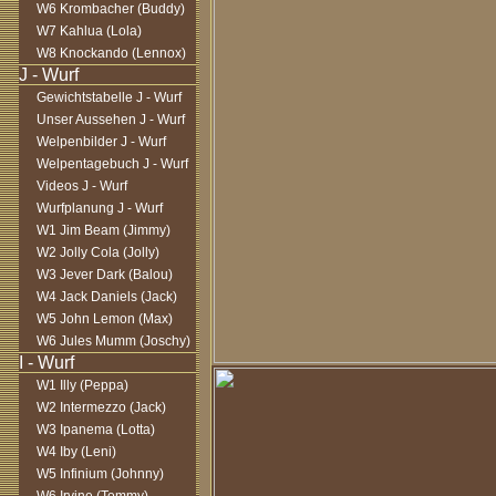
W6 Krombacher (Buddy)
W7 Kahlua (Lola)
W8 Knockando (Lennox)
Gewichtstabelle J - Wurf
Unser Aussehen J - Wurf
Welpenbilder J - Wurf
Welpentagebuch J - Wurf
Videos J - Wurf
Wurfplanung J - Wurf
W1 Jim Beam (Jimmy)
W2 Jolly Cola (Jolly)
W3 Jever Dark (Balou)
W4 Jack Daniels (Jack)
W5 John Lemon (Max)
W6 Jules Mumm (Joschy)
W1 Illy (Peppa)
W2 Intermezzo (Jack)
W3 Ipanema (Lotta)
W4 Iby (Leni)
W5 Infinium (Johnny)