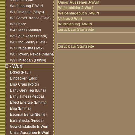
Videos F-Wurf
Unser Aussehen J-Wurf
Wurfplanung F-Wurf
Welpenbilder J-Wurf
W1 Finlandia (Maya)
Welpentagebuch J-Wurf
W2 Fernet Branca (Caja)
Videos J-Wurf
W3 Frisco
Wurfplanung J-Wurf
zurück zur Startseite
W4 Flens (Sammy)
W5 Four Roses (Klara)
W6 Fino Sherry (Fiete)
zurück zur Startseite
W7 Freibeuter (Twix)
W8 Flowery Pekoe (Malin)
W9 Finlaggan (Funky)
Eckes (Paul)
Einbecker (Eddi)
Elija Craig (Poldi)
Early Grey Tea (Luna)
Early Times (Meppa)
Effect Energie (Emmy)
Elisi (Emma)
Escorial Bente (Bente)
Ezra Brooks (Frieda)
Gewichtstabelle E-Wurf
Unser Aussehen E-Wurf