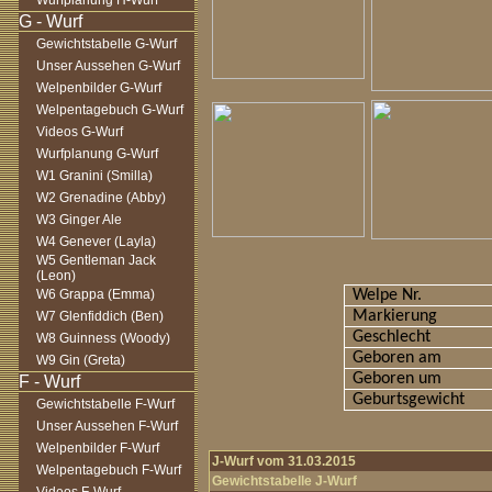
Wurfplanung H-Wurf
Gewichtstabelle G-Wurf
Unser Aussehen G-Wurf
Welpenbilder G-Wurf
Welpentagebuch G-Wurf
Videos G-Wurf
Wurfplanung G-Wurf
W1 Granini (Smilla)
W2 Grenadine (Abby)
W3 Ginger Ale
W4 Genever (Layla)
W5 Gentleman Jack
(Leon)
W6 Grappa (Emma)
Welpe Nr.
Markierung
W7 Glenfiddich (Ben)
Geschlecht
W8 Guinness (Woody)
Geboren am
W9 Gin (Greta)
Geboren um
Geburtsgewicht
Gewichtstabelle F-Wurf
Unser Aussehen F-Wurf
Welpenbilder F-Wurf
J-Wurf vom 31.03.2015
Welpentagebuch F-Wurf
Gewichtstabelle J-Wurf