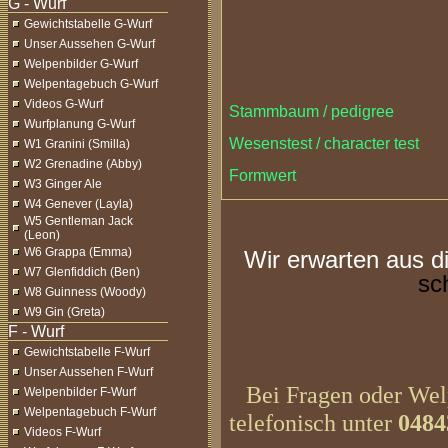
Gewichtstabelle G-Wurf
Unser Aussehen G-Wurf
Welpenbilder G-Wurf
Welpentagebuch G-Wurf
Videos G-Wurf
Stammbaum / pedigree
Wurfplanung G-Wurf
Wesenstest / character test
W1 Granini (Smilla)
W2 Grenadine (Abby)
Formwert
W3 Ginger Ale
W4 Genever (Layla)
W5 Gentleman Jack
(Leon)
W6 Grappa (Emma)
Wir erwarten aus d
W7 Glenfiddich (Ben)
sc
W8 Guinness (Woody)
W9 Gin (Greta)
Gewichtstabelle F-Wurf
Unser Aussehen F-Wurf
Bei Fragen oder Welp
Welpenbilder F-Wurf
Welpentagebuch F-Wurf
telefonisch unter
0484
Videos F-Wurf