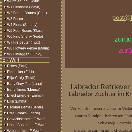
Wurfplanung F-Wurf
W1 Finlandia (Maya)
W2 Fernet Branca (Caja)
post@l
W3 Frisco
W4 Flens (Sammy)
W5 Four Roses (Klara)
W6 Fino Sherry (Fiete)
zurüc
W7 Freibeuter (Twix)
W8 Flowery Pekoe (Malin)
zurü
W9 Finlaggan (Funky)
Eckes (Paul)
Einbecker (Eddi)
Elija Craig (Poldi)
Early Grey Tea (Luna)
Labrador Retriever
Early Times (Meppa)
Labrador Züchter im Kr
Effect Energie (Emmy)
Elisi (Emma)
Escorial Bente (Bente)
Wir züchten unsere Labrador Welpe
Ezra Brooks (Frieda)
[
Maren & Ralph Christensen
Sö
Gewichtstabelle E-Wurf
Schleswig-Holstein 
Unser Aussehen E-Wurf
braun, braun, braun, chocolate
Welpenbilder E-Wurf