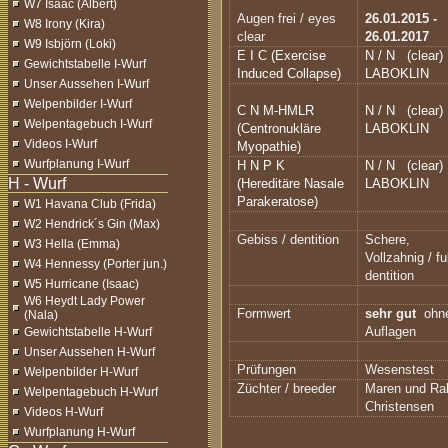
W7 Isaac (Albert)
Augen frei / eyes
26.01.2015 -
W8 Irony (Kira)
clear
26.01.2017
W9 Isbjörn (Loki)
E I C (Exercise
N / N
(clear)
Gewichtstabelle I-Wurf
Induced Collapse)
LABOKLIN
Unser Aussehen I-Wurf
Welpenbilder I-Wurf
C N M-HMLR
N / N
(clear)
Welpentagebuch I-Wurf
(Centronukläre
LABOKLIN
Videos I-Wurf
Myopathie)
Wurfplanung I-Wurf
H N P K
N / N
(clear)
(Hereditäre Nasale
LABOKLIN
Parakeratose)
W1 Havana Club (Frida)
W2 Hendrick´s Gin (Max)
Gebiss / dentition
Schere,
W3 Hella (Emma)
Vollzahnig / fu
W4 Hennessy (Porter jun.)
dentition
W5 Hurricane (Isaac)
W6 Heydt Lady Power
Formwert
sehr gut
ohn
(Nala)
Auflagen
Gewichtstabelle H-Wurf
Unser Aussehen H-Wurf
Prüfungen
Wesenstest
Welpenbilder H-Wurf
Züchter / breeder
Maren und Ra
Welpentagebuch H-Wurf
Christensen
Videos H-Wurf
Wurfplanung H-Wurf