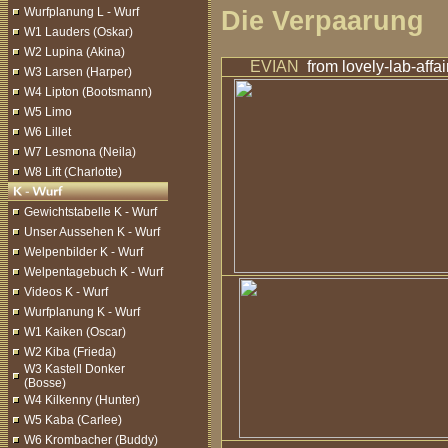
Wurfplanung L - Wurf
Die Verpaarung
W1 Lauders (Oskar)
W2 Lupina (Akina)
EVIAN
from lovely-lab-affai
W3 Larsen (Harper)
W4 Lipton (Bootsmann)
W5 Limo
W6 Lillet
W7 Lesmona (Neila)
W8 Lift (Charlotte)
Gewichtstabelle K - Wurf
Unser Aussehen K - Wurf
Welpenbilder K - Wurf
Welpentagebuch K - Wurf
Videos K - Wurf
Wurfplanung K - Wurf
W1 Kaiken (Oscar)
W2 Kiba (Frieda)
W3 Kastell Donker
(Bosse)
W4 Kilkenny (Hunter)
W5 Kaba (Carlee)
W6 Krombacher (Buddy)