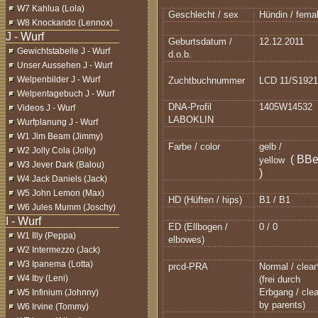
W7 Kahlua (Lola)
Geschlecht / sex
Hündin / fema
W8 Knockando (Lennox)
Geburtsdatum /
12.12.2011
Gewichtstabelle J - Wurf
d.o.b.
Unser Aussehen J - Wurf
Welpenbilder J - Wurf
Zuchtbuchnummer
LCD 11/S192
Welpentagebuch J - Wurf
DNA-Profil
1405W14532
Videos J - Wurf
LABOKLIN
Wurfplanung J - Wurf
W1 Jim Beam (Jimmy)
Farbe / color
gelb /
W2 Jolly Cola (Jolly)
( BB
yellow
W3 Jever Dark (Balou)
)
W4 Jack Daniels (Jack)
W5 John Lemon (Max)
HD (Hüften / hips)
B1 / B1
W6 Jules Mumm (Joschy)
ED (Ellbogen /
0 / 0
W1 Illy (Peppa)
elbowes)
W2 Intermezzo (Jack)
W3 Ipanema (Lotta)
prcd-PRA
Normal / clear
W4 Iby (Leni)
(frei durch
Erbgang / clea
W5 Infinium (Johnny)
by parents)
W6 Irvine (Tommy)