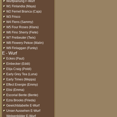
Wurfplanung F-Wurf
W1 Finlandia (Maya)
W2 Fernet Branca (Caja)
W3 Frisco
W4 Flens (Sammy)
W5 Four Roses (Klara)
W6 Fino Sherry (Fiete)
W7 Freibeuter (Twix)
W8 Flowery Pekoe (Malin)
W9 Finlaggan (Funky)
Eckes (Paul)
Einbecker (Eddi)
Elija Craig (Poldi)
Early Grey Tea (Luna)
Early Times (Meppa)
Effect Energie (Emmy)
Elisi (Emma)
Escorial Bente (Bente)
Ezra Brooks (Frieda)
Gewichtstabelle E-Wurf
Unser Aussehen E-Wurf
Welpenbilder E-Wurf