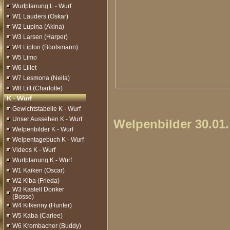
Wurfplanung L - Wurf
W1 Lauders (Oskar)
W2 Lupina (Akina)
W3 Larsen (Harper)
W4 Lipton (Bootsmann)
W5 Limo
W6 Lillet
W7 Lesmona (Neila)
W8 Lift (Charlotte)
Gewichtstabelle K - Wurf
Unser Aussehen K - Wurf
Welpenbilder 30.01.
Welpenbilder K - Wurf
Welpentagebuch K - Wurf
Videos K - Wurf
Wurfplanung K - Wurf
W1 Kaiken (Oscar)
W2 Kiba (Frieda)
W3 Kastell Donker
(Bosse)
W4 Kilkenny (Hunter)
W5 Kaba (Carlee)
W6 Krombacher (Buddy)