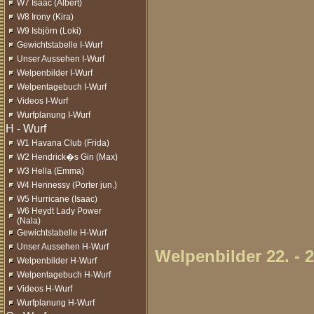
W7 Isaac (Albert)
W8 Irony (Kira)
W9 Isbjörn (Loki)
Gewichtstabelle I-Wurf
Unser Aussehen I-Wurf
Welpenbilder I-Wurf
Welpentagebuch I-Wurf
Videos I-Wurf
Wurfplanung I-Wurf
W1 Havana Club (Frida)
W2 Hendrick�s Gin (Max)
W3 Hella (Emma)
W4 Hennessy (Porter jun.)
W5 Hurricane (Isaac)
W6 Heydt Lady Power
(Nala)
Gewichtstabelle H-Wurf
Unser Aussehen H-Wurf
Welpenbilder 22. - 
Welpenbilder H-Wurf
Welpentagebuch H-Wurf
Videos H-Wurf
Wurfplanung H-Wurf