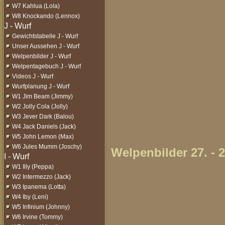
W7 Kahlua (Lola)
W8 Knockando (Lennox)
Gewichtstabelle J - Wurf
Unser Aussehen J - Wurf
Welpenbilder J - Wurf
Welpentagebuch J - Wurf
Videos J - Wurf
Wurfplanung J - Wurf
W1 Jim Beam (Jimmy)
W2 Jolly Cola (Jolly)
W3 Jever Dark (Balou)
W4 Jack Daniels (Jack)
W5 John Lemon (Max)
W6 Jules Mumm (Joschy)
Welpenbilder 27. - 
W1 Illy (Peppa)
W2 Intermezzo (Jack)
W3 Ipanema (Lotta)
W4 Iby (Leni)
W5 Infinium (Johnny)
W6 Irvine (Tommy)